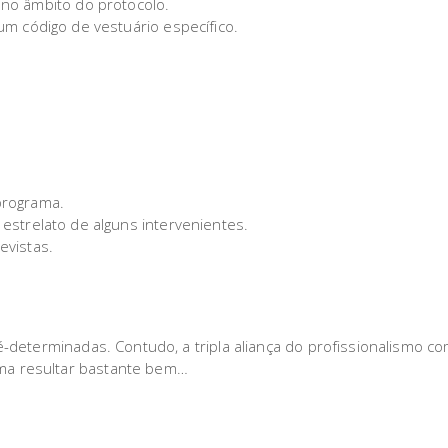
 no âmbito do protocolo.
um código de vestuário específico.
programa.
estrelato de alguns intervenientes.
evistas.
é-determinadas. Contudo, a tripla aliança do profissionalismo c
ma resultar bastante bem…